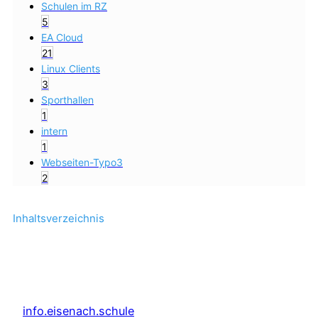
Schulen im RZ
5
EA Cloud
21
Linux Clients
3
Sporthallen
1
intern
1
Webseiten-Typo3
2
Inhaltsverzeichnis
info.eisenach.schule