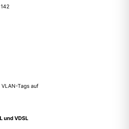
 142
es VLAN-Tags auf
SL und VDSL