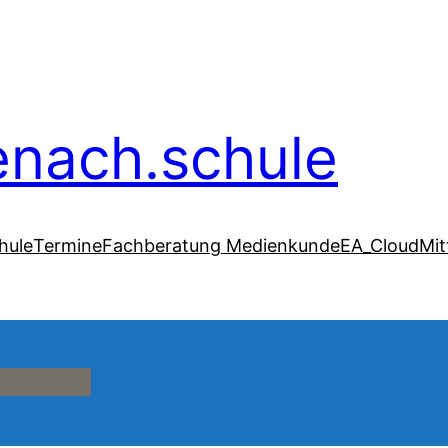
senach.schule
hule
Termine
Fachberatung Medienkunde
EA_Cloud
Mit