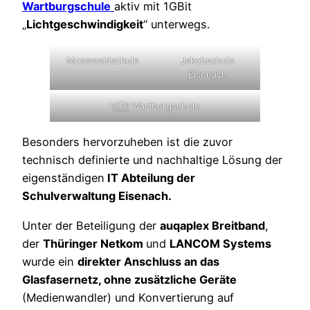
Wartburgschule
aktiv mit 1GBit
„
Lichtgeschwindigkeit
“ unterwegs.
Mosewaldschule
Jakobschule
Eisenach
HÜP
Wartburgschule
Besonders hervorzuheben ist die zuvor
technisch definierte und nachhaltige Lösung der
eigenständigen
IT Abteilung der
Schulverwaltung Eisenach.
Unter der Beteiligung der
auqaplex Breitband
,
der
Thüringer Netkom
und
LANCOM Systems
wurde ein
direkter Anschluss an das
Glasfasernetz, ohne zusätzliche Geräte
(Medienwandler) und Konvertierung auf