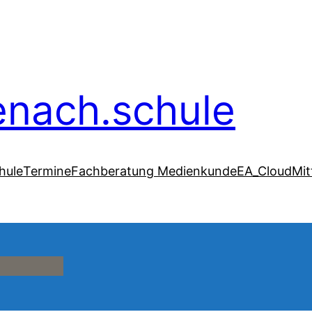
senach.schule
hule
Termine
Fachberatung Medienkunde
EA_Cloud
Mit