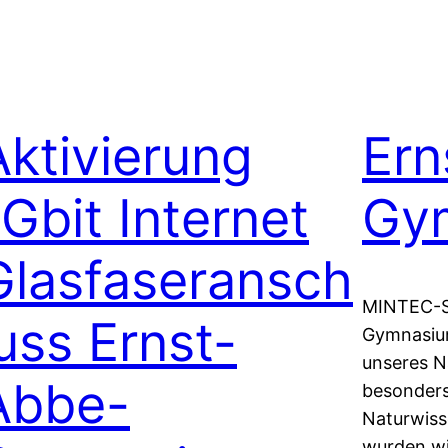
Aktivierung
Ern
1Gbit Internet
Gy
Glasfaseransch
MINTEC-S
luss Ernst-
Gymnasium
unseres N
Abbe-
besonders
Naturwiss
wurden wi