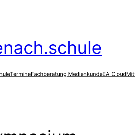
senach.schule
hule
Termine
Fachberatung Medienkunde
EA_Cloud
Mit