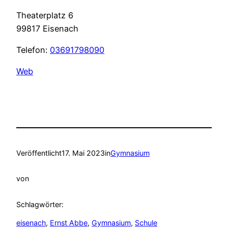
Theaterplatz 6
99817 Eisenach
Telefon:
03691798090
Web
Veröffentlicht
17. Mai 2023
in
Gymnasium
von
Schlagwörter:
eisenach
, 
Ernst Abbe
, 
Gymnasium
, 
Schule