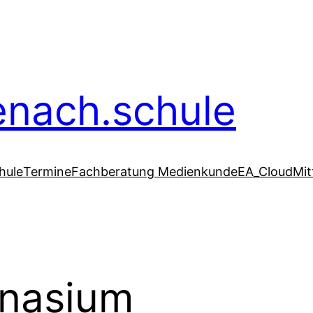
senach.schule
hule
Termine
Fachberatung Medienkunde
EA_Cloud
Mit
mnasium