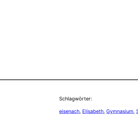
Schlagwörter:
eisenach
, 
Elisabeth
, 
Gymnasium
, 