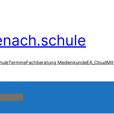
senach.schule
hule
Termine
Fachberatung Medienkunde
EA_Cloud
Mit