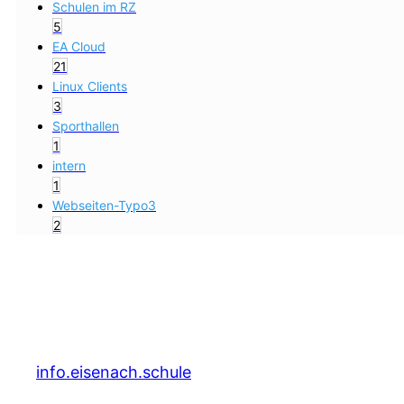
Schulen im RZ
5
EA Cloud
21
Linux Clients
3
Sporthallen
1
intern
1
Webseiten-Typo3
2
info.eisenach.schule