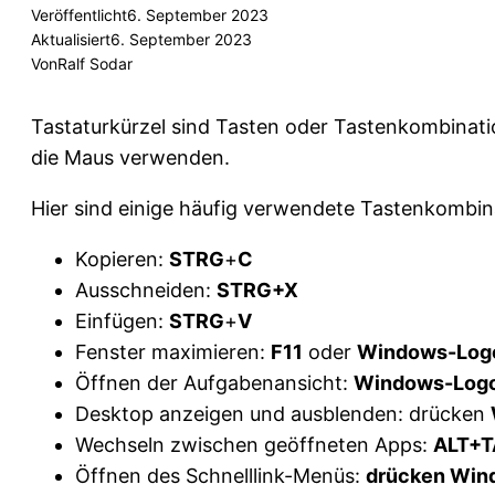
Veröffentlicht
6. September 2023
Aktualisiert
6. September 2023
Von
Ralf Sodar
Tastaturkürzel sind Tasten oder Tastenkombinati
die Maus verwenden.
Hier sind einige häufig verwendete Tastenkombin
Kopieren:
STRG
+
C
Ausschneiden:
STRG+X
Einfügen:
STRG
+
V
Fenster maximieren:
F11
oder
Windows-Log
Öffnen der Aufgabenansicht:
Windows-Logo
Desktop anzeigen und ausblenden: drücken
Wechseln zwischen geöffneten Apps:
ALT+T
Öffnen des Schnelllink-Menüs:
drücken Win