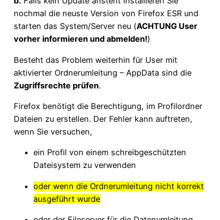
b.
Falls kein Update ansteht installieren Sie
nochmal die neuste Version von Firefox ESR und
starten das System/Server neu (
ACHTUNG User
vorher informieren und abmelden!
)
Besteht das Problem weiterhin für User mit
aktivierter Ordnerumleitung – AppData sind die
Zugriffsrechte prüfen
.
Firefox benötigt die Berechtigung, im Profilordner
Dateien zu erstellen. Der Fehler kann auftreten,
wenn Sie versuchen,
ein Profil von einem schreibgeschützten
Dateisystem zu verwenden
oder wenn die Ordnerumleitung nicht korrekt
ausgeführt wurde
oder der Fileserver für die Datenumleitung