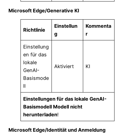
Microsoft Edge/Generative KI
Einstellun
Kommenta
Richtlinie
g
r
Einstellung
en für das
lokale
Aktiviert
KI
GenAI-
Basismode
ll
Einstellungen für das lokale GenAI-
Basismodell Modell nicht
herunterladen
!
Microsoft Edge/Identität und Anmeldung