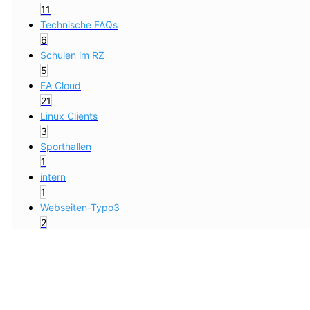
11
Technische FAQs
6
Schulen im RZ
5
EA Cloud
21
Linux Clients
3
Sporthallen
1
intern
1
Webseiten-Typo3
2