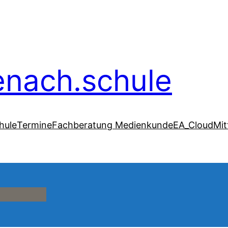
senach.schule
hule
Termine
Fachberatung Medienkunde
EA_Cloud
Mit