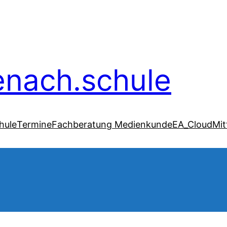
senach.schule
hule
Termine
Fachberatung Medienkunde
EA_Cloud
Mit