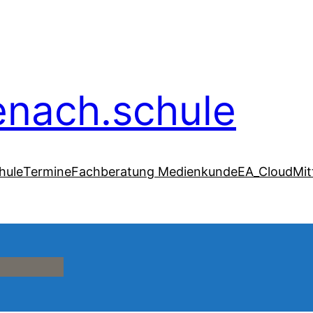
senach.schule
hule
Termine
Fachberatung Medienkunde
EA_Cloud
Mit