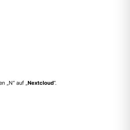
n „N“ auf „
Nextcloud
“.