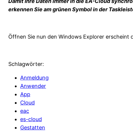
Damit Ihre Daten immer in die EA-Cloud synchron
erkennen Sie am grünen Symbol in der Taskleist
Öffnen Sie nun den Windows Explorer erscheint do
Schlagwörter:
Anmeldung
Anwender
App
Cloud
eac
es-cloud
Gestatten