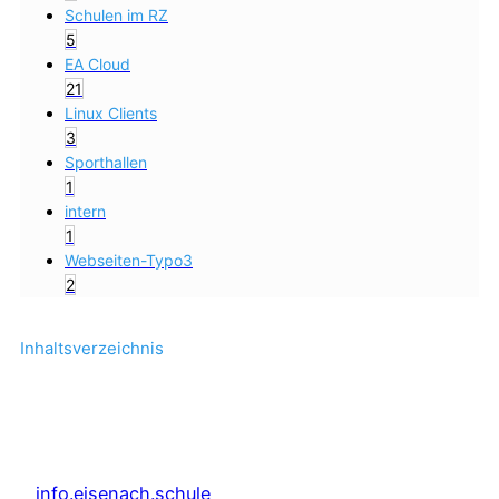
Schulen im RZ
5
EA Cloud
21
Linux Clients
3
Sporthallen
1
intern
1
Webseiten-Typo3
2
Inhaltsverzeichnis
info.eisenach.schule