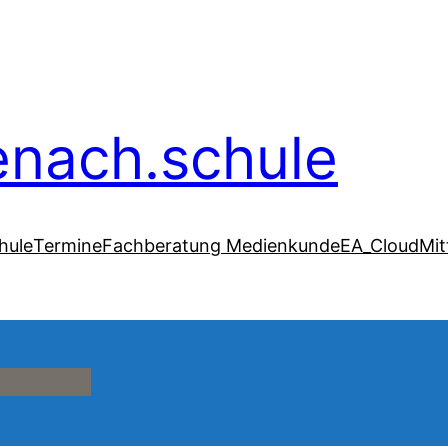
senach.schule
hule
Termine
Fachberatung Medienkunde
EA_Cloud
Mit