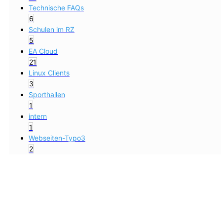
Technische FAQs
6
Schulen im RZ
5
EA Cloud
21
Linux Clients
3
Sporthallen
1
intern
1
Webseiten-Typo3
2