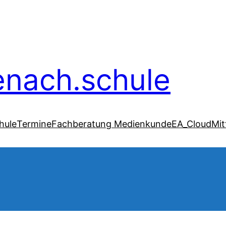
senach.schule
hule
Termine
Fachberatung Medienkunde
EA_Cloud
Mit