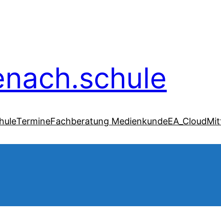
senach.schule
hule
Termine
Fachberatung Medienkunde
EA_Cloud
Mit