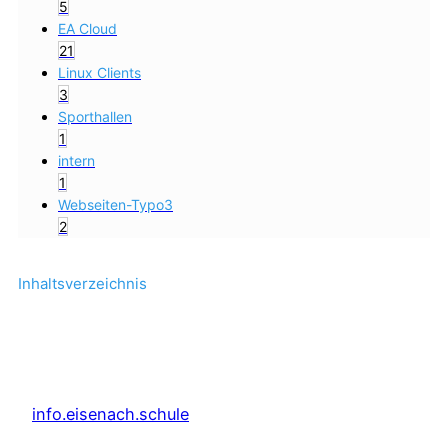
5
EA Cloud
21
Linux Clients
3
Sporthallen
1
intern
1
Webseiten-Typo3
2
Inhaltsverzeichnis
info.eisenach.schule