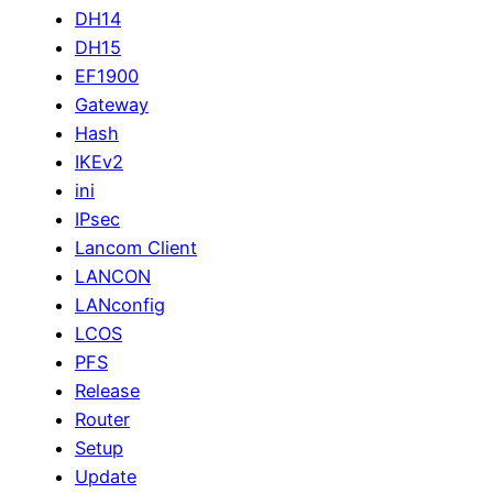
DH14
DH15
EF1900
Gateway
Hash
IKEv2
ini
IPsec
Lancom Client
LANCON
LANconfig
LCOS
PFS
Release
Router
Setup
Update