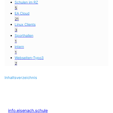
Schulen im RZ
5
EA Cloud
21
Linux Clients
3
Sporthallen
1
intern
1
Webseiten-Typo3
2
Inhaltsverzeichnis
info.eisenach.schule