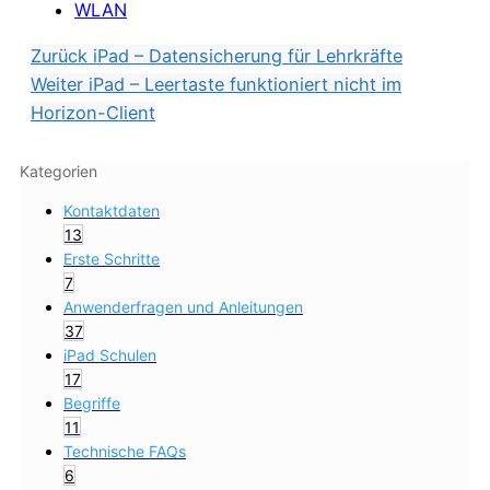
WLAN
Zurück
iPad – Datensicherung für Lehrkräfte
Weiter
iPad – Leertaste funktioniert nicht im
Horizon-Client
Kategorien
Kontaktdaten
13
Erste Schritte
7
Anwenderfragen und Anleitungen
37
iPad Schulen
17
Begriffe
11
Technische FAQs
6