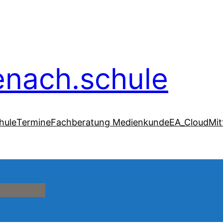
senach.schule
hule
Termine
Fachberatung Medienkunde
EA_Cloud
Mit