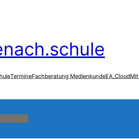
senach.schule
hule
Termine
Fachberatung Medienkunde
EA_Cloud
Mit