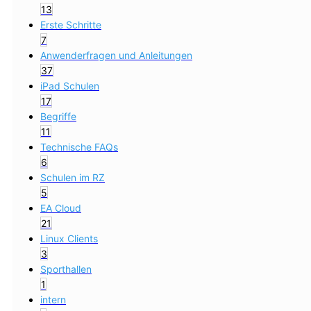
13
Erste Schritte
7
Anwenderfragen und Anleitungen
37
iPad Schulen
17
Begriffe
11
Technische FAQs
6
Schulen im RZ
5
EA Cloud
21
Linux Clients
3
Sporthallen
1
intern