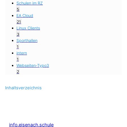
Schulen im RZ
5
EA Cloud
21
Linux Clients
3
Sporthallen
1
intern
1
Webseiten-Typo3
2
Inhaltsverzeichnis
info.eisenach.schule