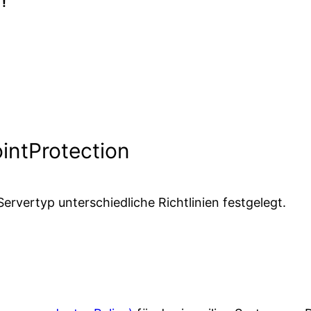
!
ointProtection
ervertyp unterschiedliche Richtlinien festgelegt.