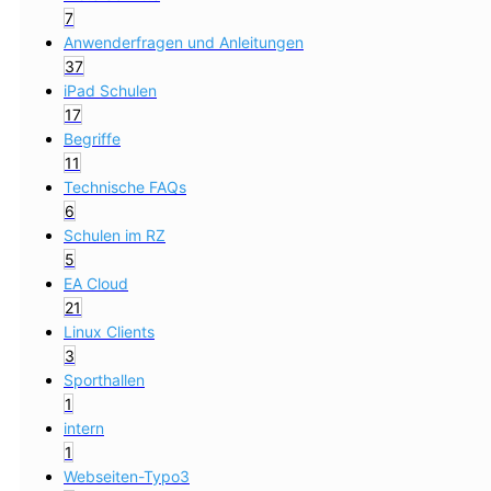
7
Anwenderfragen und Anleitungen
37
iPad Schulen
17
Begriffe
11
Technische FAQs
6
Schulen im RZ
5
EA Cloud
21
Linux Clients
3
Sporthallen
1
intern
1
Webseiten-Typo3