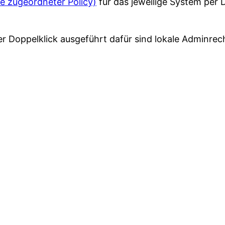
ve zugeordneter Policy)
für das jeweilige System per
er Doppelklick ausgeführt dafür sind lokale Adminre