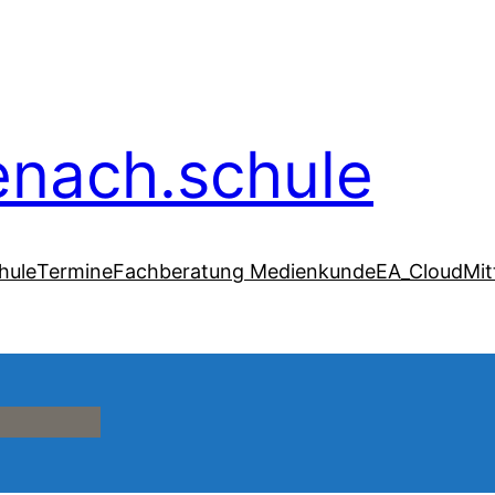
senach.schule
hule
Termine
Fachberatung Medienkunde
EA_Cloud
Mit