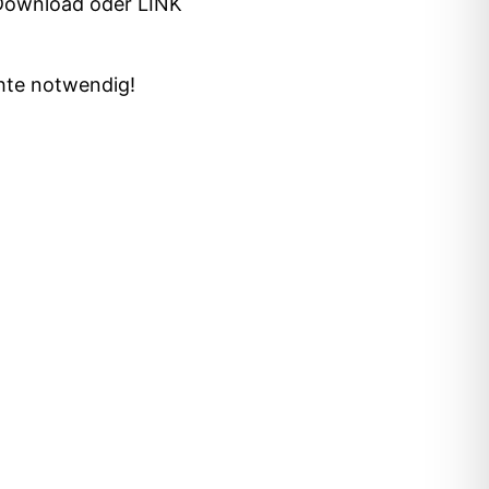
 Download oder LINK
chte notwendig!