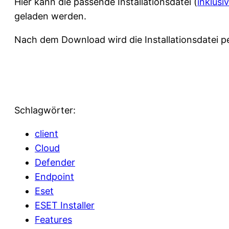
Hier kann die passende Installationsdatei (
inklusi
geladen werden.
Nach dem Download wird die Installationsdatei p
Schlagwörter:
client
Cloud
Defender
Endpoint
Eset
ESET Installer
Features