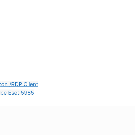
zon /RDP Client
abe Eset 5985