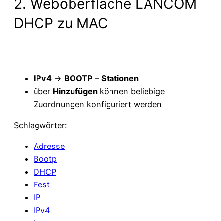
2. Weboberfläche LANCOM
DHCP zu MAC
IPv4
->
BOOTP
–
Stationen
über
Hinzufügen
können beliebige
Zuordnungen konfiguriert werden
Schlagwörter:
Adresse
Bootp
DHCP
Fest
IP
IPv4