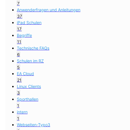
7
Anwenderfragen und Anleitungen
37
iPad Schulen
17
Begriffe
11
Technische FAQs
6
Schulen im RZ
5
EA Cloud
21
Linux Clients
3
Sporthallen
1
intern
1
Webseiten-Typo3