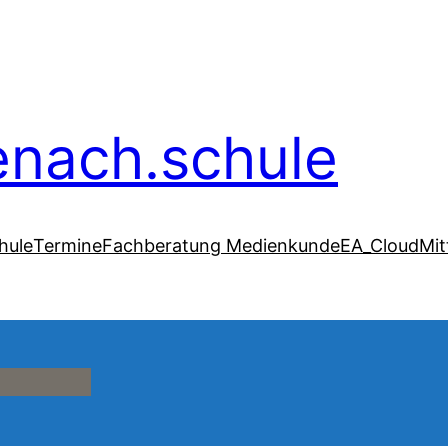
senach.schule
hule
Termine
Fachberatung Medienkunde
EA_Cloud
Mit