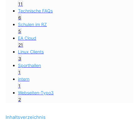
11
Technische FAQs
6
Schulen im RZ
5
EA Cloud
21
Linux Clients
3
Sporthallen
1
intern
1
Webseiten-Typo3
2
Inhaltsverzeichnis