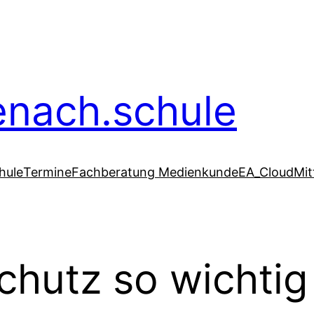
senach.schule
hule
Termine
Fachberatung Medienkunde
EA_Cloud
Mit
utz so wichtig 