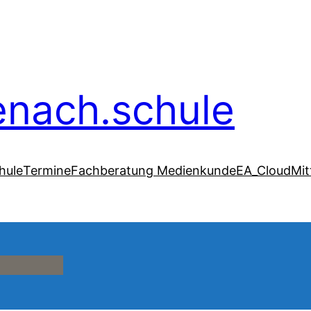
senach.schule
hule
Termine
Fachberatung Medienkunde
EA_Cloud
Mit