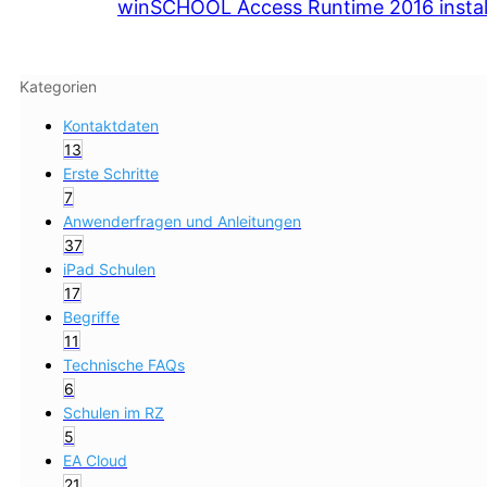
winSCHOOL Access Runtime 2016 instal
Kategorien
Kontaktdaten
13
Erste Schritte
7
Anwenderfragen und Anleitungen
37
iPad Schulen
17
Begriffe
11
Technische FAQs
6
Schulen im RZ
5
EA Cloud
21