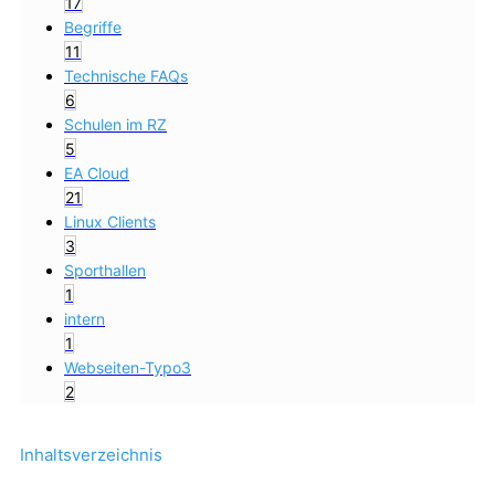
17
Begriffe
11
Technische FAQs
6
Schulen im RZ
5
EA Cloud
21
Linux Clients
3
Sporthallen
1
intern
1
Webseiten-Typo3
2
Inhaltsverzeichnis