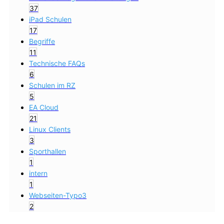
37
iPad Schulen
17
Begriffe
11
Technische FAQs
6
Schulen im RZ
5
EA Cloud
21
Linux Clients
3
Sporthallen
1
intern
1
Webseiten-Typo3
2