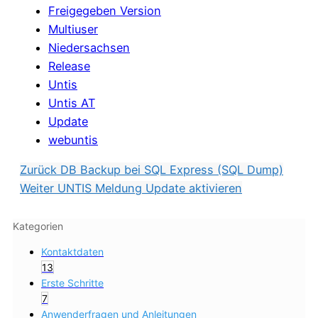
Freigegeben Version
Multiuser
Niedersachsen
Release
Untis
Untis AT
Update
webuntis
Zurück
DB Backup bei SQL Express (SQL Dump)
Weiter
UNTIS Meldung Update aktivieren
Kategorien
Kontaktdaten
13
Erste Schritte
7
Anwenderfragen und Anleitungen