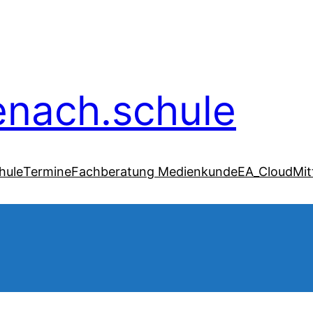
senach.schule
hule
Termine
Fachberatung Medienkunde
EA_Cloud
Mit