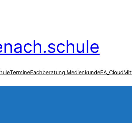
senach.schule
hule
Termine
Fachberatung Medienkunde
EA_Cloud
Mit