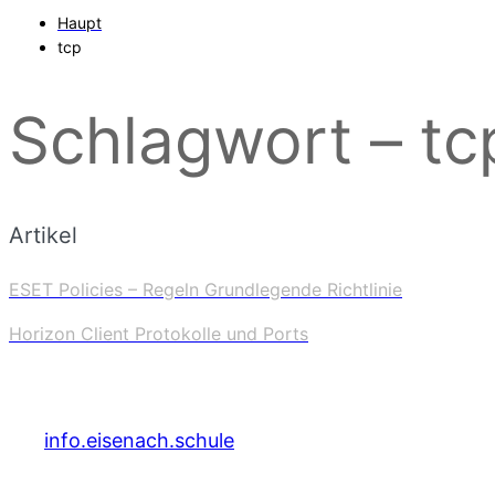
Haupt
tcp
Schlagwort – tc
Artikel
ESET Policies – Regeln Grundlegende Richtlinie
Horizon Client Protokolle und Ports
info.eisenach.schule