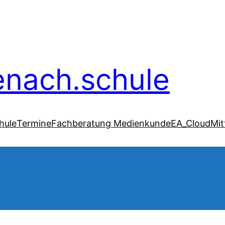
senach.schule
hule
Termine
Fachberatung Medienkunde
EA_Cloud
Mit