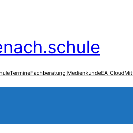
senach.schule
hule
Termine
Fachberatung Medienkunde
EA_Cloud
Mit