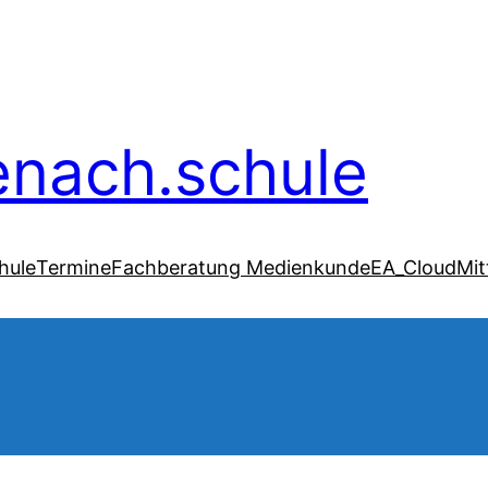
senach.schule
hule
Termine
Fachberatung Medienkunde
EA_Cloud
Mit