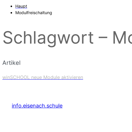
Haupt
Modulfreischaltung
Schlagwort – Mo
Artikel
winSCHOOL neue Module aktivieren
info.eisenach.schule