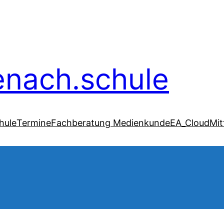
senach.schule
hule
Termine
Fachberatung Medienkunde
EA_Cloud
Mit