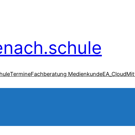
senach.schule
hule
Termine
Fachberatung Medienkunde
EA_Cloud
Mit