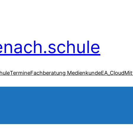
senach.schule
hule
Termine
Fachberatung Medienkunde
EA_Cloud
Mit