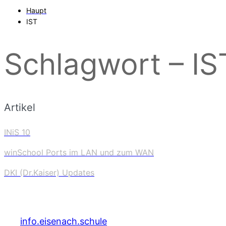
Haupt
IST
Schlagwort – IS
Artikel
INiS 10
winSchool Ports im LAN und zum WAN
DKI (Dr.Kaiser) Updates
info.eisenach.schule