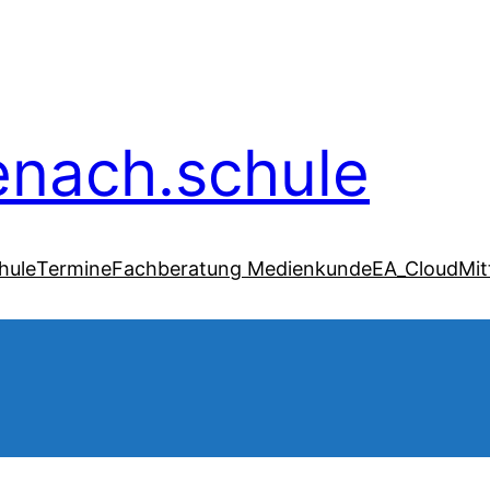
senach.schule
hule
Termine
Fachberatung Medienkunde
EA_Cloud
Mit