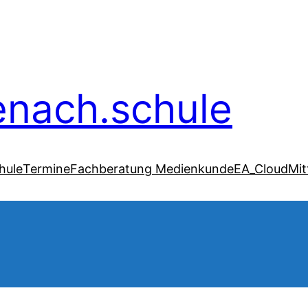
senach.schule
hule
Termine
Fachberatung Medienkunde
EA_Cloud
Mit