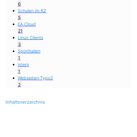
6
Schulen im RZ
5
EA Cloud
21
Linux Clients
3
Sporthallen
1
intern
1
Webseiten-Typo3
2
Inhaltsverzeichnis