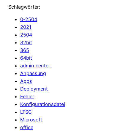
Schlagwörter:
0-2504
2021
2504
32bit
365
64bit
admin center
Anpassung
Apps
Deployment
Fehler
Konfigurationsdatei
LTSC
Microsoft
office