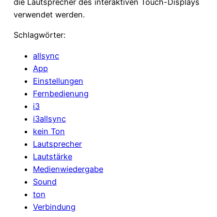
die Lautsprecher des interaktiven Touch-Displays
verwendet werden.
Schlagwörter:
allsync
App
Einstellungen
Fernbedienung
i3
i3allsync
kein Ton
Lautsprecher
Lautstärke
Medienwiedergabe
Sound
ton
Verbindung