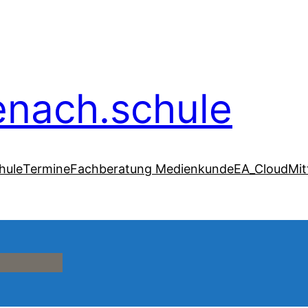
senach.schule
hule
Termine
Fachberatung Medienkunde
EA_Cloud
Mit