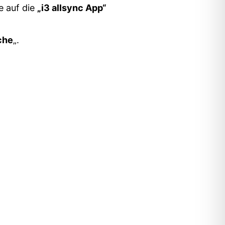
e auf die
„i3 allsync App“
che
„.