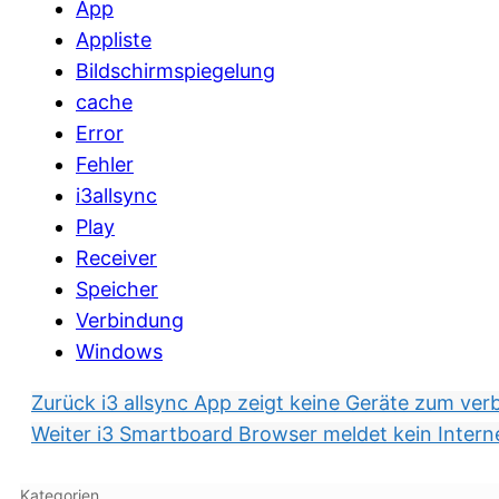
App
Appliste
Bildschirmspiegelung
cache
Error
Fehler
i3allsync
Play
Receiver
Speicher
Verbindung
Windows
Zurück
i3 allsync App zeigt keine Geräte zum ver
Weiter
i3 Smartboard Browser meldet kein Intern
Kategorien