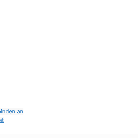
binden an
et