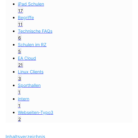
iPad Schulen
17
Begriffe
11
Technische FAQs
6
Schulen im RZ
5
EA Cloud
21
Linux Clients
3
Sporthallen
1
intern
1
Webseiten-Typo3
2
Inhaltsverzeichnis