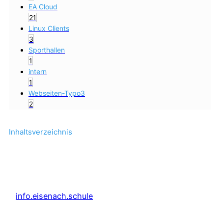
EA Cloud
21
Linux Clients
3
Sporthallen
1
intern
1
Webseiten-Typo3
2
Inhaltsverzeichnis
info.eisenach.schule