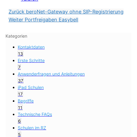
Zurück
beroNet-Gateway ohne SIP-Registrierung
Weiter
Portfreigaben Easybell
Kategorien
Kontaktdaten
13
Erste Schritte
7
Anwenderfragen und Anleitungen
37
iPad Schulen
17
Begriffe
11
Technische FAQs
6
Schulen im RZ
5