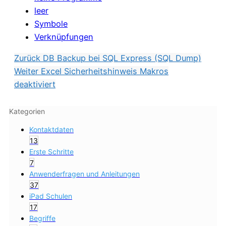
leer
Symbole
Verknüpfungen
Zurück
DB Backup bei SQL Express (SQL Dump)
Weiter
Excel Sicherheitshinweis Makros
deaktiviert
Kategorien
Kontaktdaten
13
Erste Schritte
7
Anwenderfragen und Anleitungen
37
iPad Schulen
17
Begriffe