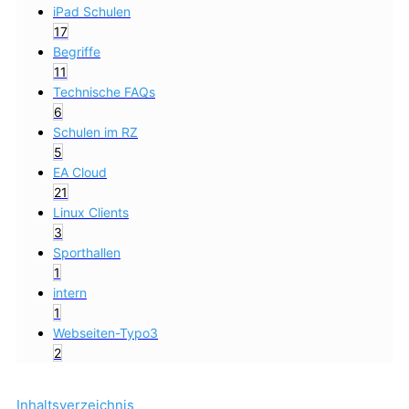
iPad Schulen
17
Begriffe
11
Technische FAQs
6
Schulen im RZ
5
EA Cloud
21
Linux Clients
3
Sporthallen
1
intern
1
Webseiten-Typo3
2
Inhaltsverzeichnis