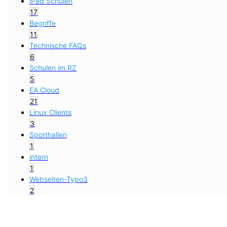
iPad Schulen
17
Begriffe
11
Technische FAQs
6
Schulen im RZ
5
EA Cloud
21
Linux Clients
3
Sporthallen
1
intern
1
Webseiten-Typo3
2