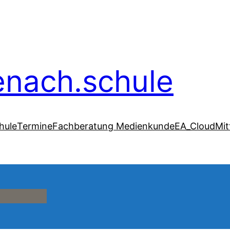
senach.schule
hule
Termine
Fachberatung Medienkunde
EA_Cloud
Mit