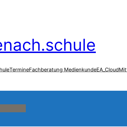
senach.schule
hule
Termine
Fachberatung Medienkunde
EA_Cloud
Mit